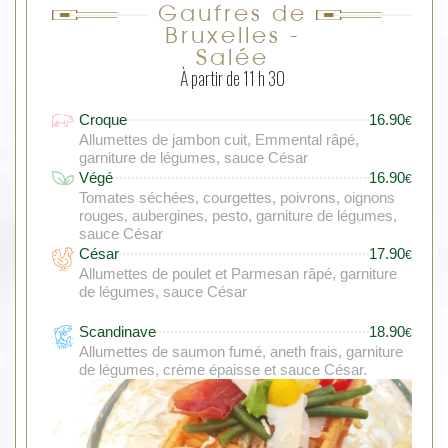
Gaufres de
Bruxelles -
Salée
À partir de 11 h 30
Croque
16.90
€
Allumettes de jambon cuit, Emmental râpé,
garniture de légumes, sauce César
Végé
16.90
€
Tomates séchées, courgettes, poivrons, oignons
rouges, aubergines, pesto, garniture de légumes,
sauce César
César
17.90
€
Allumettes de poulet et Parmesan râpé, garniture
de légumes, sauce César
Scandinave
18.90
€
Allumettes de saumon fumé, aneth frais, garniture
de légumes, crème épaisse et sauce César.