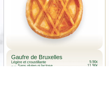
Gaufre de Bruxelles
9.90
Légère et croustillante
€
11.90
Sans gluten ni lactose
€
Farines de riz et de millet, lait d'avoine et
margarine