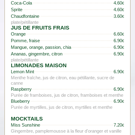
Coca-Cola
4.60
€
Sprite
4.60
€
Chaudfontaine
3.60
€
plate/pétillante
JUS DE FRUITS FRAIS
Orange
6.60
€
Pomme, fraise
6.90
€
Mangue, orange, passion, chia
6.90
€
Ananas, gingembre, citron
6.90
€
plate/pétillante
LIMONADES MAISON
Lemon Mint
6.90
€
Menthe fraîche, jus de citron, eau pétillante, sucre de
canne
Raspberry
6.90
€
Purée de framboises, jus de citron, framboises et menthe
Blueberry
6.90
€
Purée de myrtilles, jus de citron, myrtilles et menthe
MOCKTAILS
Miss Sunshine
7.20
€
Gingembre, pamplemousse à la fleur d'oranger et vanille