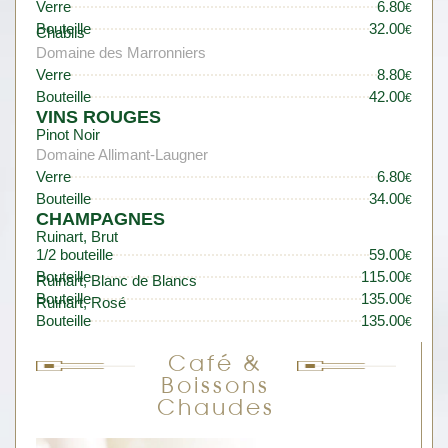
Verre
6.80
€
Bouteille
32.00
€
Chablis
Domaine des Marronniers
Verre
8.80
€
Bouteille
42.00
€
VINS ROUGES
Pinot Noir
Domaine Allimant-Laugner
Verre
6.80
€
Bouteille
34.00
€
CHAMPAGNES
Ruinart, Brut
1/2 bouteille
59.00
€
Bouteille
115.00
€
Ruinart, Blanc de Blancs
Bouteille
135.00
€
Ruinart, Rosé
Bouteille
135.00
€
Café &
Boissons
Chaudes